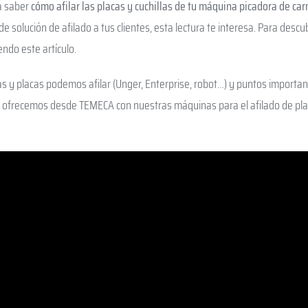
sa saber
cómo afilar las placas y cuchillas de tu máquina picadora de car
e solución de afilado a tus clientes, esta lectura te interesa. Para descu
ndo este artículo.
las y placas podemos afilar (Unger, Enterprise, robot…) y puntos importa
te ofrecemos desde TEMECA con nuestras máquinas para el afilado de plac