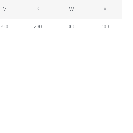
V
K
W
X
250
280
300
400