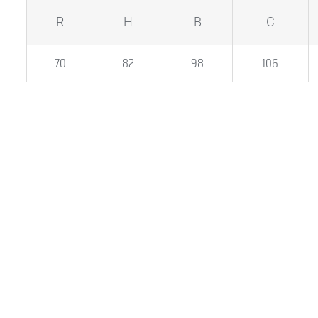
R
H
B
C
70
82
98
106