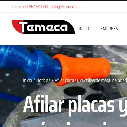
Saltar
Phone:
+34 967 520 333
|
info@temeca.com
al
contenido
INICIO
EMPRESA
Inicio
/
Noticias
/
Afilar placas y cuchillas de máquina pica
Afilar placas y