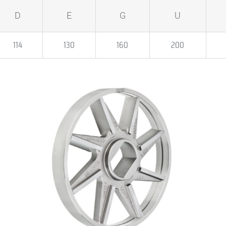
D
E
G
U
114
130
160
200