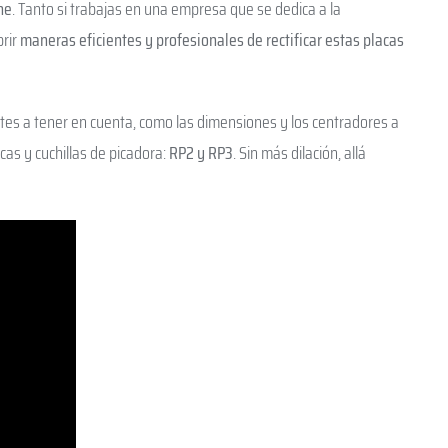
ne
. Tanto si trabajas en una empresa que se dedica a la
brir
maneras eficientes y profesionales de rectificar estas placas
ntes a tener en cuenta, como las dimensiones y los centradores a
as y cuchillas de picadora:
RP2 y RP3
. Sin más dilación, allá