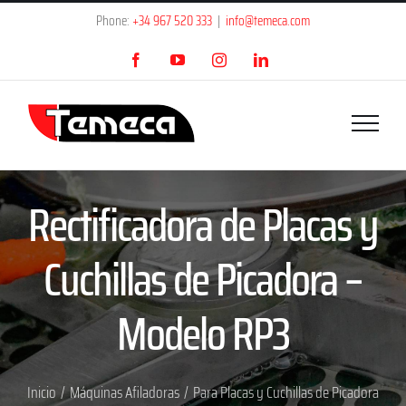
Saltar
Phone:
+34 967 520 333
|
info@temeca.com
al
Facebook
YouTube
Instagram
LinkedIn
contenido
Rectificadora de Placas y
Cuchillas de Picadora –
Modelo RP3
Inicio
/
Máquinas Afiladoras
/
Para Placas y Cuchillas de Picadora