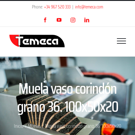
Saltar
Phone:
+34 967 520 333
|
info@temeca.com
al
Facebook
YouTube
Instagram
LinkedIn
contenido
Muela vaso corindón
grano 36. 100x50x20
Inicio
/
Muelas
/
Muela vaso corindón grano 36. 100x50x20