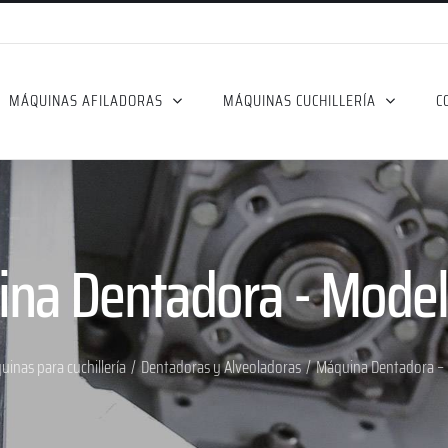
MÁQUINAS AFILADORAS
MÁQUINAS CUCHILLERÍA
C
na Dentadora - Mode
inas para cuchillería
/
Dentadoras y Alveoladoras
/
Máquina Dentadora –