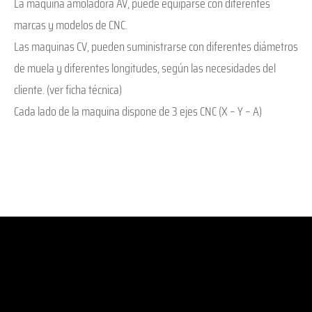
La máquina amoladora AV, puede equiparse con diferentes
marcas y modelos de CNC.
Las maquinas CV, pueden suministrarse con diferentes diámetros
de muela y diferentes longitudes, según las necesidades del
cliente. (ver ficha técnica)
Cada lado de la maquina dispone de 3 ejes CNC (X – Y – A)